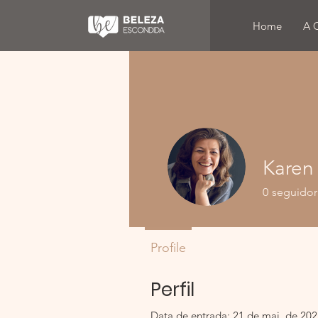
Home
A 
Karen 
0
seguidor
Profile
Perfil
Data de entrada: 21 de mai. de 20