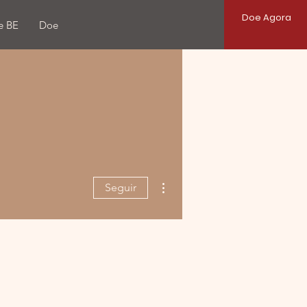
Doe Agora
e BE
Doe
Mais ações
Seguir