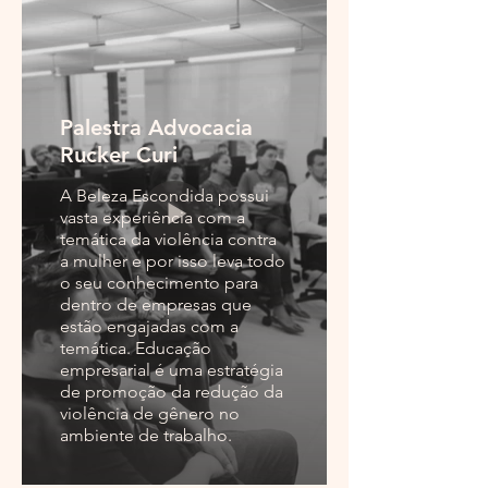
Palestra Advocacia
Rucker Curi
A Beleza Escondida possui
vasta experiência com a
temática da violência contra
a mulher e por isso leva todo
o seu conhecimento para
dentro de empresas que
estão engajadas com a
temática. Educação
empresarial é uma estratégia
de promoção da redução da
violência de gênero no
ambiente de trabalho.