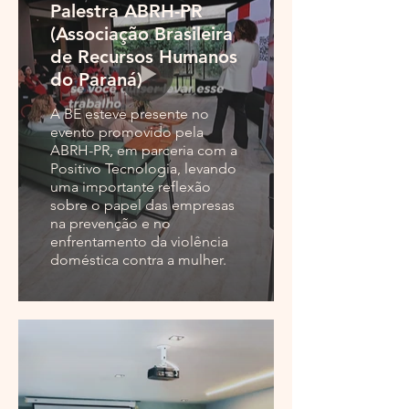
Palestra ABRH-PR
(Associação Brasileira
de Recursos Humanos
do Paraná)
A BE esteve presente no
evento promovido pela
ABRH-PR, em parceria com a
Positivo Tecnologia, levando
uma importante reflexão
sobre o papel das empresas
na prevenção e no
enfrentamento da violência
doméstica contra a mulher.